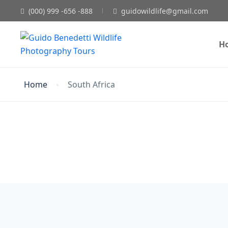
(000) 999 -656 -888
guidowildlife@gmail.com
H
Home
South Africa