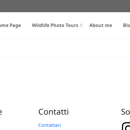
ome Page
Wildlife Photo Tours
About me
Bl
e
Contatti
So
Contattaci