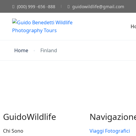
(000) 999 -656 -888
guidowildlife@gmail.com
H
Home
Finland
GuidoWildlife
Navigazion
Chi Sono
Viaggi Fotografici